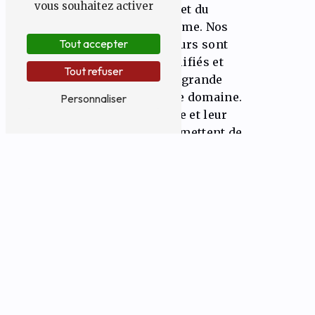
vous souhaitez activer
de la qualité et du
professionnalisme. Nos
Tout accepter
artisans zingueurs sont
hautement qualifiés et
Tout refuser
possèdent une grande
expérience dans le domaine.
Personnaliser
Leur savoir-faire et leur
expertise leur permettent de
réaliser des travaux de
zinguerie impeccables, dans le
respect des normes en vigueur.
Une entreprise à l'écoute de
ses clients
Chez KADI CONSTRUCT SRL, la
satisfaction de nos clients est
notre priorité. Nous mettons
un point d'honneur à écouter